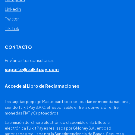
Linkedin
Twitter
Tik Tok
CONTACTO
Envíanos tus consultas a:
soporte@tulkitpay.com
Accede al Libro de Reclamaciones
Las tarjetas prepago Mastercard solo se liquidan en moneda nacional,
siendo Tulkit Pay S.A.C. el responsable entre la conversión entre
monedas FIAT y Criptoactivos.
La emisión del dinero electrónico disponible en la billetera
electrónica Tulkit Pay es realizada por GMoney S.A., entidad
autorizada y regulada por la Superintendencia de Banca, Seguros y