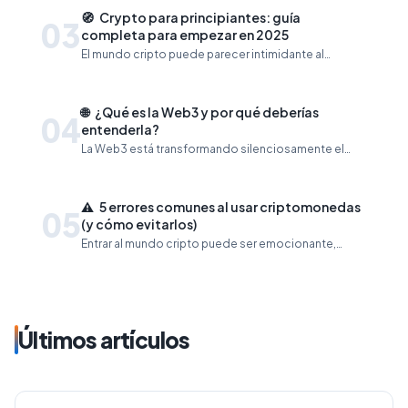
clave.
🧭
Crypto para principiantes: guía
03
completa para empezar en 2025
El mundo cripto puede parecer intimidante al
principio. Pero no te preocupes, en esta guía rápida
te explicamos todo lo esencial para que empieces
en 2025.
🌐
¿Qué es la Web3 y por qué deberías
04
entenderla?
La Web3 está transformando silenciosamente el
internet como lo conocemos. En este blog te
explicamos qué es la Web3 y por qué es importante.
⚠️
5 errores comunes al usar criptomonedas
05
(y cómo evitarlos)
Entrar al mundo cripto puede ser emocionante,
pero también está lleno de trampas para quienes
comienzan sin la información adecuada.
Últimos artículos