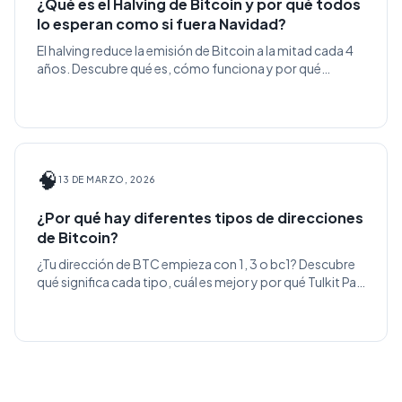
¿Qué es el Halving de Bitcoin y por qué todos
lo esperan como si fuera Navidad?
El halving reduce la emisión de Bitcoin a la mitad cada 4
años. Descubre qué es, cómo funciona y por qué
históricamente ha disparado el precio.
🧠
13 DE MARZO, 2026
¿Por qué hay diferentes tipos de direcciones
de Bitcoin?
¿Tu dirección de BTC empieza con 1, 3 o bc1? Descubre
qué significa cada tipo, cuál es mejor y por qué Tulkit Pay
usa Native SegWit.