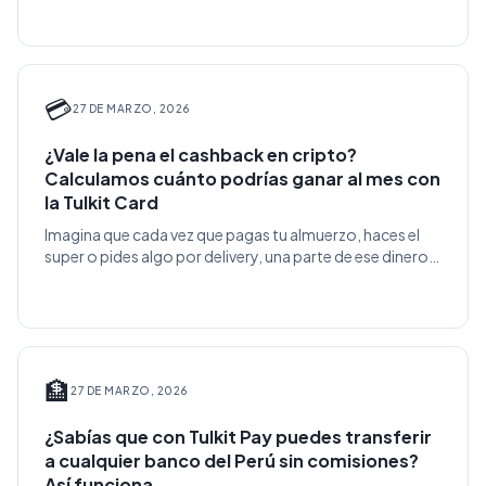
💳
27 DE MARZO, 2026
¿Vale la pena el cashback en cripto?
Calculamos cuánto podrías ganar al mes con
la Tulkit Card
Imagina que cada vez que pagas tu almuerzo, haces el
super o pides algo por delivery, una parte de ese dinero
regresa a ti en forma de Bitcoin. Así funciona el
cashback de la Tulkit Card.
🏦
27 DE MARZO, 2026
¿Sabías que con Tulkit Pay puedes transferir
a cualquier banco del Perú sin comisiones?
Así funciona