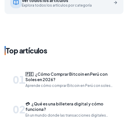
Ver todos los artículos
Explora todos los artículos por categoría
Top artículos
🇵🇪
¿Cómo Comprar Bitcoin en Perú con
01
Soles en 2026?
Aprende cómo comprar Bitcoin en Perú con soles
desde S/1. Guía paso a paso con Tulkit Pay, la
billetera cripto más fácil y segura del Perú.
💳
¿Qué es una billetera digital y cómo
02
funciona?
En un mundo donde las transacciones digitales
están superando al dinero en efectivo, las billeteras
digitales se han convertido en una herramienta