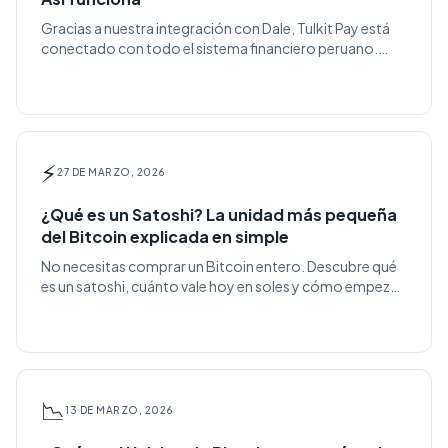
Gracias a nuestra integración con Dale, Tulkit Pay está
conectado con todo el sistema financiero peruano.
Envía y recibe dinero desde y hacia cualquier banco, caja
o billetera digital — en tiempo real, sin comisiones.
⚡
27 DE MARZO, 2026
¿Qué es un Satoshi? La unidad más pequeña
del Bitcoin explicada en simple
No necesitas comprar un Bitcoin entero. Descubre qué
es un satoshi, cuánto vale hoy en soles y cómo empezar
a acumular sats con Tulkit Pay.
📉
13 DE MARZO, 2026