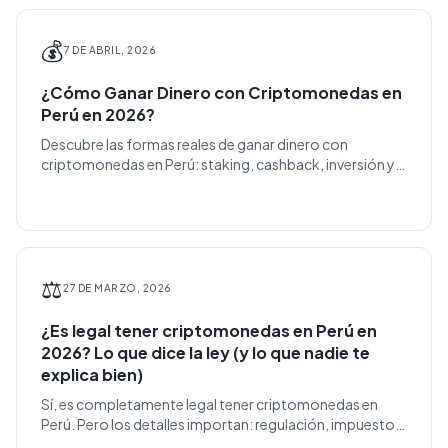
💰
7 DE ABRIL, 2026
¿Cómo Ganar Dinero con Criptomonedas en
Perú en 2026?
Descubre las formas reales de ganar dinero con
criptomonedas en Perú: staking, cashback, inversión y
más. Todo desde la app Tulkit Pay.
⚖️
27 DE MARZO, 2026
¿Es legal tener criptomonedas en Perú en
2026? Lo que dice la ley (y lo que nadie te
explica bien)
Sí, es completamente legal tener criptomonedas en
Perú. Pero los detalles importan: regulación, impuestos
y qué plataformas usar. Te lo explicamos sin letra chica.