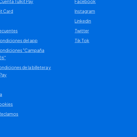
uenta Tulkit Pay
Facebook
it Card
Instagram
Linkedin
recuentes
Twitter
ondiciones del app
Tik Tok
Condiciones "Campaña
26"
ndiciones de la billetera y
 Pay
a
Cookies
 Reclamos