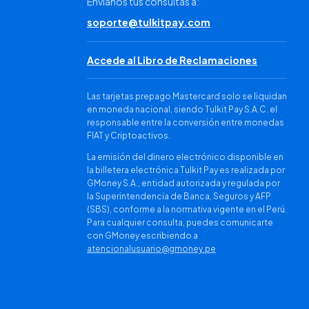
Envíanos tus consultas a:
soporte@tulkitpay.com
Accede al Libro de Reclamaciones
Las tarjetas prepago Mastercard solo se liquidan
en moneda nacional, siendo Tulkit Pay S.A.C. el
responsable entre la conversión entre monedas
FIAT y Criptoactivos.
La emisión del dinero electrónico disponible en
la billetera electrónica Tulkit Pay es realizada por
GMoney S.A., entidad autorizada y regulada por
la Superintendencia de Banca, Seguros y AFP
(SBS), conforme a la normativa vigente en el Perú.
Para cualquier consulta, puedes comunicarte
con GMoney escribiendo a
atencionalusuario@gmoney.pe