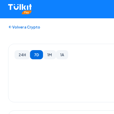
Volver a Crypto
24H
7D
1M
1A