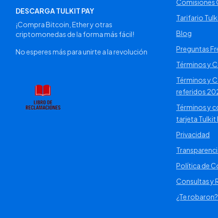
Comisiones C
DESCARGA TULKIT PAY
Tarifario Tulk
¡Compra Bitcoin, Ether y otras
Blog
criptomonedas de la forma más fácil!
Preguntas F
No esperes más para unirte a la revolución
Términos y C
Términos y 
referidos 20
Términos y co
tarjeta Tulkit
Privacidad
Transparenci
Política de 
Consultas y
¿Te robaron?