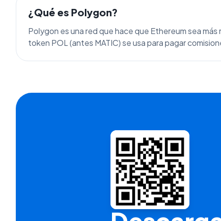
¿Qué es
Polygon
?
Polygon es una red que hace que Ethereum sea más r
token POL (antes MATIC) se usa para pagar comisiones
Descarga