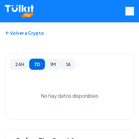
Volver a Crypto
24H
7D
1M
1A
No hay datos disponibles