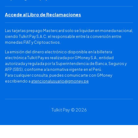
Accede al Libro de Reclamaciones
Las tarjetas prepago Mastercard solo se liquidan en moneda nacional,
siendo Tulkit Pay S.A.C. el responsable entre la conversión entre
monedas FIAT y Criptoactivos.
La emisión del dinero electrónico disponible en la billetera
electrónica Tulkit Pay es realizada por GMoney S.A., entidad
autorizada y regulada por la Superintendencia de Banca, Seguros y
AFP (SBS), conforme a la normativa vigente en el Perú.
Para cualquier consulta, puedes comunicarte con GMoney
escribiendo a
atencionalusuario@gmoney.pe
Tulkit Pay © 2026