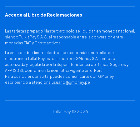
Accede al Libro de Reclamaciones
Las tarjetas prepago Mastercard solo se liquidan en moneda nacional,
siendo Tulkit Pay S.A.C. el responsable entre la conversión entre
monedas FIAT y Criptoactivos.
La emisión del dinero electrónico disponible en la billetera
electrónica Tulkit Pay es realizada por GMoney S.A., entidad
autorizada y regulada por la Superintendencia de Banca, Seguros y
AFP (SBS), conforme a la normativa vigente en el Perú.
Para cualquier consulta, puedes comunicarte con GMoney
escribiendo a
atencionalusuario@gmoney.pe
Tulkit Pay © 2026