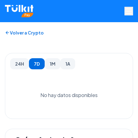
Volver a Crypto
24H
7D
1M
1A
No hay datos disponibles