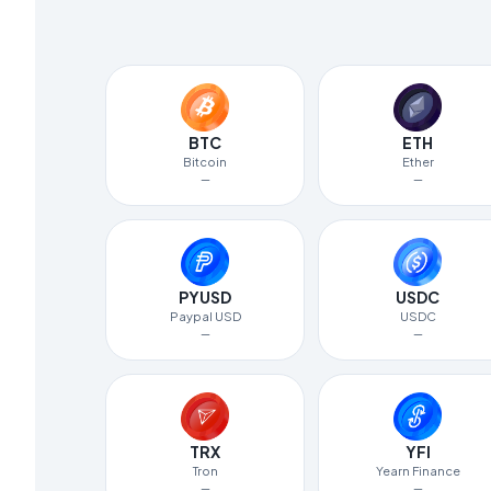
BTC
ETH
Bitcoin
Ether
—
—
PYUSD
USDC
Paypal USD
USDC
—
—
TRX
YFI
Tron
Yearn Finance
—
—