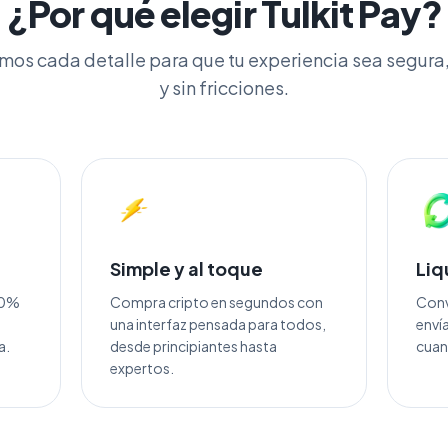
¿Por qué elegir Tulkit Pay?
os cada detalle para que tu experiencia sea segura
y sin fricciones.
Simple y al toque
Liq
 90%
Compra cripto en segundos con
Convi
una interfaz pensada para todos,
envía
a.
desde principiantes hasta
cuan
expertos.