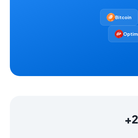
Bitcoin
Optim
+2