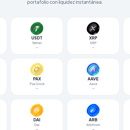
portafolio con liquidez instantánea.
USDT
XRP
Tether
XRP
—
—
PAX
AAVE
Pax Gold
Aave
—
—
DAI
ARB
Dai
Arbitrum
—
—