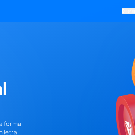
Billete
l
la forma
n letra