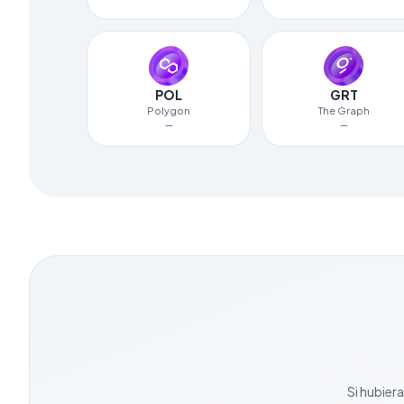
POL
GRT
Polygon
The Graph
—
—
Si hubier