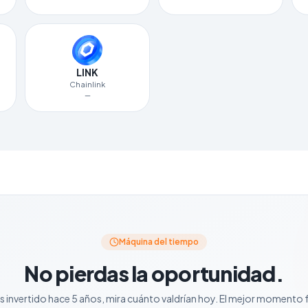
LINK
Chainlink
—
Máquina del tiempo
No pierdas la oportunidad.
as invertido hace 5 años, mira cuánto valdrían hoy. El mejor momento fu