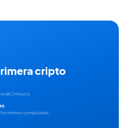
rimera cripto
nos de 2 minutos.
es
. Sin mínimos complicados.