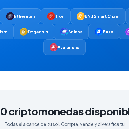
Ethereum
Tron
BNB Smart Chain
ism
Dogecoin
Solana
Base
Avalanche
0 criptomonedas disponib
Todas al alcance de tu sol. Compra, vende y diversifica tu