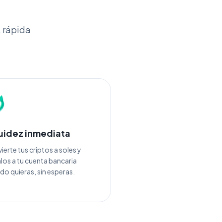
, rápida
uidez inmediata
erte tus criptos a soles y
los a tu cuenta bancaria
do quieras, sin esperas.